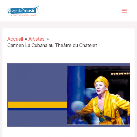
Aller
au
Mai
contenu
Men
Accueil
Artistes
Carmen La Cubana au Théâtre du Chatelet