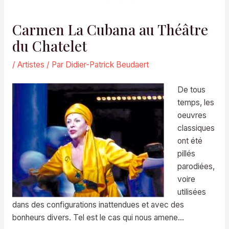
Carmen La Cubana au Théâtre
du Chatelet
/
Artistes
/ Par
Didier-Patrick Beudaert
De tous
temps, les
oeuvres
classiques
ont été
pillés
parodiées,
voire
utilisées
dans des configurations inattendues et avec des
bonheurs divers. Tel est le cas qui nous amene…