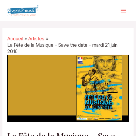
Aller
au
Mai
contenu
Men
Accueil
Artistes
La Fête de la Musique – Save the date – mardi 21 juin
2016
La Fête de la Musique – Save