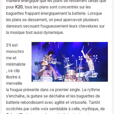
manière énergique que les plans se resserrent tandis que
pour
K20
, tous les plans sont concentrés sur les
baguettes frappant énergiquement la batterie. Lorsque
les plans se desserrent, on peut apercevoir plusieurs
danseurs secouant fougueusement leurs chevelures sur
la musique tout aussi dynamique.
S’il est
monochro
me et
minimaliste
, ce clip
illustre à
merveille
la fougue présente dans ce premier single. Le rythme
s’enchaîne, la guitare se déchaîne et les baguettes de
batterie rebondissent avec agilité et virtuosité. Tantôt
scotchés par cette voix semblable à celle, mythique, de