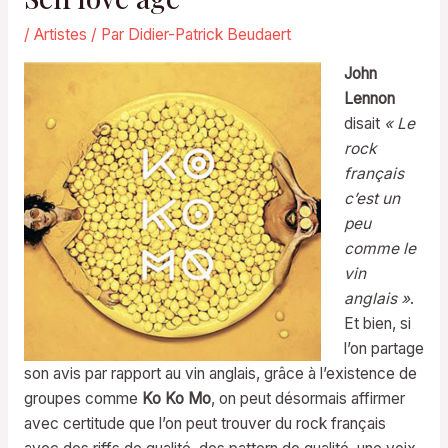
/
Artistes
/ Par
Didier-Patrick Beudaert
John
Lennon
disait
« Le
rock
français
c’est un
peu
comme le
vin
anglais »
.
Et bien, si
l’on partage
son avis par rapport au vin anglais, grâce à l’existence de
groupes comme
Ko Ko Mo
, on peut désormais affirmer
avec certitude que l’on peut trouver du rock français