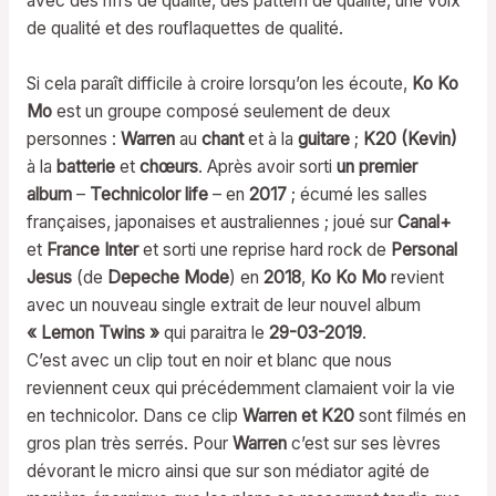
avec des riffs de qualité, des pattern de qualité, une voix
de qualité et des rouflaquettes de qualité.
Si cela paraît difficile à croire lorsqu’on les écoute,
Ko Ko
Mo
est un groupe composé seulement de deux
personnes :
Warren
au
chant
et à la
guitare
;
K20 (Kevin)
à la
batterie
et
chœurs
. Après avoir sorti
un premier
album
–
Technicolor life
– en
2017
; écumé les salles
françaises, japonaises et australiennes ; joué sur
Canal+
et
France Inter
et sorti une reprise hard rock de
Personal
Jesus
(de
Depeche Mode
) en
2018
,
Ko Ko Mo
revient
avec un nouveau single extrait de leur nouvel album
« Lemon Twins »
qui paraitra le
29-03-2019
.
C’est avec un clip tout en noir et blanc que nous
reviennent ceux qui précédemment clamaient voir la vie
en technicolor. Dans ce clip
Warren et K20
sont filmés en
gros plan très serrés. Pour
Warren
c’est sur ses lèvres
dévorant le micro ainsi que sur son médiator agité de