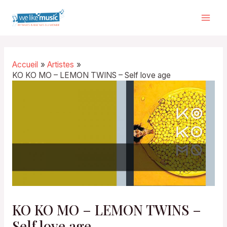
Aller
au
Mai
contenu
Men
Accueil
Artistes
KO KO MO – LEMON TWINS – Self love age
KO KO MO – LEMON TWINS –
Self love age