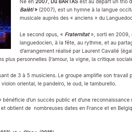
Né en
2007
,
Du BARTAS
est au départ un trio 
Balèti
»
(2007), est un hymne à la langue occitan
musicale auprès des « anciens » du Languedoc
Le second opus, «
Fraternitat
», sorti en 2009,
languedocien, à la fête, au rythme, et au partag
d’arrangement réalisé par Laurent Cavalié (ég
ns plus personnelles (l’amour, la vigne, la critique socia
ssant de 3 à 5 musiciens. Le groupe amplifie son travail 
olon oriental, le pandeiro, le oud, le tamburello.
» bénéficie d’un succès public et d’une reconnaissance 
 et obtient de
nombreuses dates en France et en Belgiqu