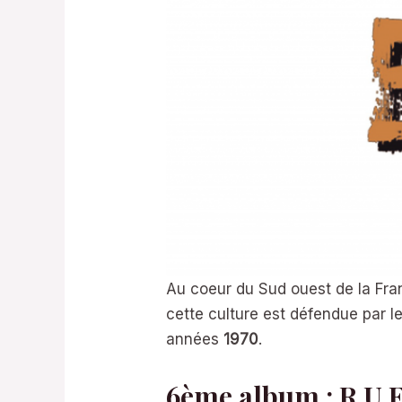
Au coeur du Sud ouest de la Fran
cette culture est défendue par 
années
1970
.
6ème album : R U F