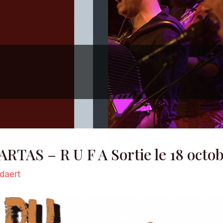
RTAS – R U F A Sortie le 18 octo
udaert