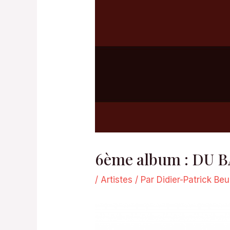
6ème album : DU BA
/
Artistes
/ Par
Didier-Patrick Be