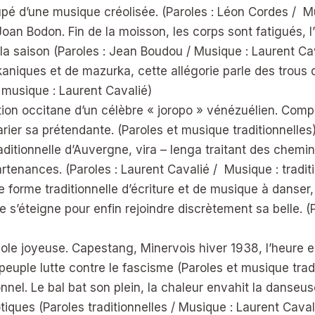
é d’une musique créolisée. (Paroles : Léon Cordes / Mu
oan Bodon. Fin de la moisson, les corps sont fatigués, l’e
e la saison (Paroles : Jean Boudou / Musique : Laurent Ca
kaniques et de mazurka, cette allégorie parle des trous
musique : Laurent Cavalié)
ion occitane d’un célèbre « joropo » vénézuélien. Compl
rier sa prétendante. (Paroles et musique traditionnelles
aditionnelle d’Auvergne, vira – lenga traitant des chemin
rtenances. (Paroles : Laurent Cavalié /
Musique : tradit
e forme traditionnelle d’écriture et de musique à danser
e s’éteigne pour enfin rejoindre discrètement sa belle. (
le joyeuse. Capestang, Minervois hiver 1938, l’heure es
 peuple lutte contre le fascisme (Paroles et musique trad
ionnel. Le bal bat son plein, la chaleur envahit la danseu
ques (Paroles traditionnelles / Musique : Laurent Caval