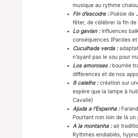
musique au rythme chaloup
Fin d’escodre :
Poésie de J
fêter, de célébrer la fin d
Lo gavian :
influences bal
conséquences (Paroles et 
Cuculhada verda :
adaptat
n’ayant pas le sou pour ma
Los amoroses :
bourrée tr
différences et de nos appa
9 calelhs :
création sur un
espère que la lampe à huil
Cavalié)
Ajuda a l’Espanha :
Farando
Pourtant non loin de là un
A la montanha :
air tradit
Rythmes endiablés, hypnoti