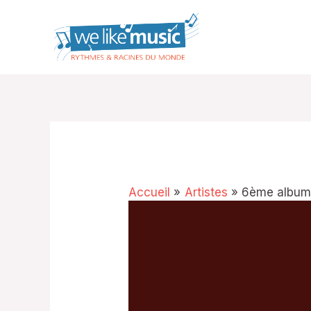
Aller
au
contenu
Accueil
Artistes
6ème album 