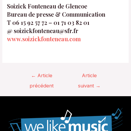
Soizick Fonteneau de Glencoe
Bureau de presse & Communication
T 06 15 92 57 72 – 01 71 03 82 01
@ soizickfonteneau@sfr.fr
www.soizickfonteneau.com
Navigation
←
Article
Article
de
précédent
suivant
→
l’article