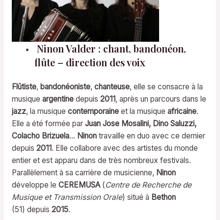
Ninon Valder : chant, bandonéon,
flûte – direction des voix
Flûtiste
,
bandonéoniste
,
chanteuse
, elle se consacre à la
musique
argentine
depuis
2011
, après un parcours dans le
jazz
, la musique
contemporaine
et la musique
africaine
.
Elle a été formée par
Juan Jose Mosalini,
Dino Saluzzi,
Colacho Brizuela
…
Ninon
travaille en duo avec ce dernier
depuis
2011
. Elle collabore avec des artistes du monde
entier et est apparu dans de très nombreux festivals.
Parallèlement à sa carrière de musicienne,
Ninon
développe le
CEREMUSA
(
Centre de Recherche de
Musique et Transmission Orale
) situé à
Bethon
(51) depuis
2015
.