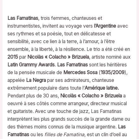
Las Famatinas
, trois femmes, chanteuses et
instrumentistes, invitent au voyage vers
l’Argentine
avec
ses rythmes et sa poésie, tout en délicatesse et
sensibilité, avec ce lien à la terre, à l’amour, à l’être
ensemble, à la liberté, à la résilience. Le trio a été créé en
2015
par
Nicolàs « Colacho » Brizuela
, artiste nominé aux
Latin Grammy Awards
.
Las Famatinas
sont les héritières
de la pensée musicale de
Mercedes Sosa
(
1935/2009
),
appelée
La Negra
par ses admirateurs, chanteuse
extrêmement populaire dans toute l’
Amérique latine.
Pendant plus de 30 ans,
Nicolàs « Colacho » Brizuela
a
oeuvré à ses côtés comme arrangeur, directeur musical
et guitariste. Avec une touche de jazz, Las Famatinas
interprètent les plus grands succès de la grande dame ou
des thèmes moins connus de la musique argentine.
Las
Famatinas
ou les
filles de Famatina,
est un clin d’oeil au