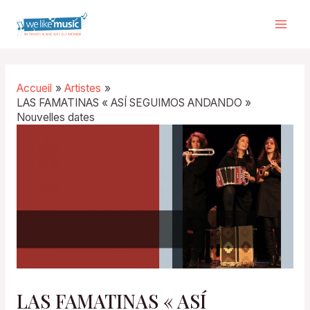
Aller
au
Mai
contenu
Men
Accueil
Artistes
LAS FAMATINAS « ASÍ SEGUIMOS ANDANDO »
Nouvelles dates
LAS FAMATINAS « ASÍ