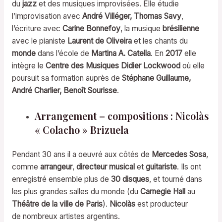
du
jazz
et des musiques improvisées. Elle étudie
l’improvisation avec
André Villéger,
Thomas Savy
,
l’écriture avec
Carine Bonnefoy
, la musique
brésilienne
avec le pianiste
Laurent de Oliveira
et les chants du
monde
dans l’école de
Martina A. Catella
. En
2017
elle
intègre le
Centre des Musiques Didier Lockwood
où elle
poursuit sa formation auprès de
Stéphane Guillaume,
André Charlier, Benoît Sourisse
.
Arrangement – compositions : Nicolàs
« Colacho » Brizuela
Pendant 30 ans il a oeuvré aux côtés de
Mercedes Sosa
,
comme
arrangeur
,
directeur musical
et
guitariste
. Ils ont
enregistré ensemble plus de
30 disques
, et tourné dans
les plus grandes salles du monde (du
Carnegie Hall
au
Théâtre de la ville de Paris
).
Nicolàs
est producteur
de nombreux artistes argentins.