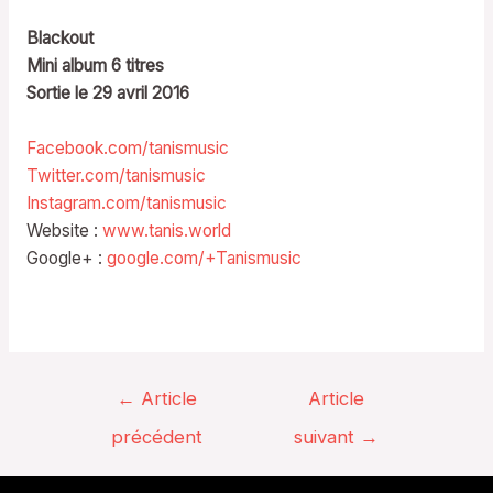
Blackout
Mini album 6 titres
Sortie le 29 avril 2016
Facebook.com/tanismusic
Twitter.com/tanismusic
Instagram.com/tanismusic
Website :
www.tanis.world
Google+ :
google.com/+Tanismusic
Navigation
←
Article
Article
de
précédent
suivant
→
l’article