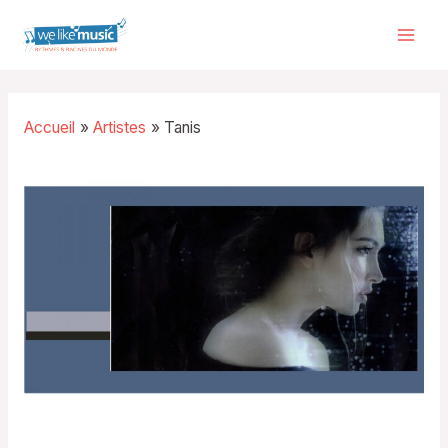
Aller
au
Mai
contenu
Men
Accueil
Artistes
Tanis