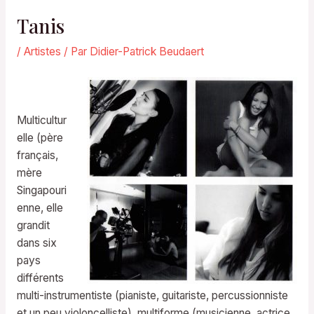
Tanis
/
Artistes
/ Par
Didier-Patrick Beudaert
Multicultur
elle (père
français,
mère
Singapouri
enne, elle
grandit
dans six
pays
différents
multi-instrumentiste (pianiste, guitariste, percussionniste
et un peu violoncelliste), multiforme (musicienne, actrice,