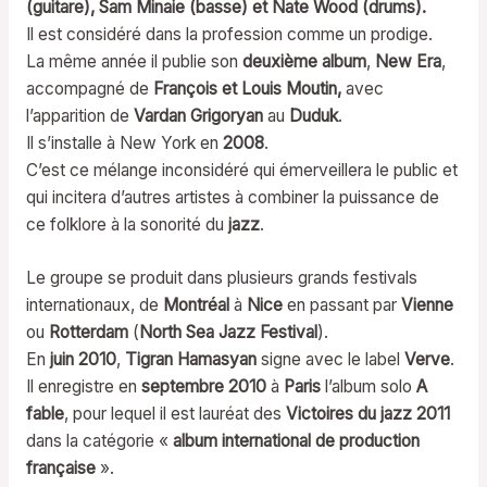
(guitare), Sam Minaie (basse) et Nate Wood (drums).
Il est considéré dans la profession comme un prodige.
La même année il publie son
deuxième album
,
New Era
,
accompagné de
François et Louis Moutin,
avec
l’apparition de
Vardan Grigoryan
au
Duduk
.
Il s’installe à New York en
2008
.
C’est ce mélange inconsidéré qui émerveillera le public et
qui incitera d’autres artistes à combiner la puissance de
ce folklore à la sonorité du
jazz
.
Le groupe se produit dans plusieurs grands festivals
internationaux, de
Montréal
à
Nice
en passant par
Vienne
ou
Rotterdam
(
North Sea Jazz Festival
).
En
juin 2010
,
Tigran Hamasyan
signe avec le label
Verve
.
Il enregistre en
septembre 2010
à
Paris
l’album solo
A
fable
, pour lequel il est lauréat des
Victoires du jazz 2011
dans la catégorie «
album international de production
française
».