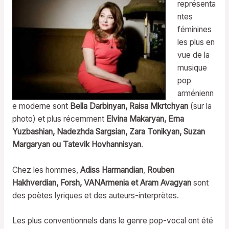
représenta
ntes
féminines
les plus en
vue de la
musique
pop
arménienn
e moderne sont
Bella Darbinyan, Raisa Mkrtchyan
(sur la
photo) et plus récemment
Elvina Makaryan, Erna
Yuzbashian, Nadezhda Sargsian, Zara Tonikyan, Suzan
Margaryan ou Tatevik Hovhannisyan
.
Chez les hommes,
Adiss Harmandian
,
Rouben
Hakhverdian, Forsh, VANArmenia et Aram Avagyan
sont
des poètes lyriques et des auteurs-interprètes.
Les plus conventionnels dans le genre pop-vocal ont été