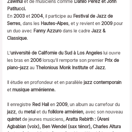
Zawinul
et de musiciens comme
Danilo Perez et John
Patitucci.
En
2003
et
2004
, il participe au
Festival de Jazz de
Serres
, dans les
Hautes-Alpes
, et y revient en
2009
pour
un duo avec
Fanny Azzuro
dans le cadre
Jazz &
Classique
.
L’
université de Californie du Sud à Los Angeles
lui ouvre
les bras en
2006
lorsqu’il remporte son premier
Prix de
piano-jazz
au
Thelonious Monk Institute of Jazz
.
Il étudie en profondeur et en parallèle
jazz contemporain
et
musique arménienne.
Il enregistre
Red Hail
en
2009
, un album au carrefour du
jazz
, du
metal
et du
folklore arménien
, avec son nouveau
quintet
de jeunes musiciens,
Aratta Rebirth : (Areni
Agbabian (voix), Ben Wendel (sax ténor), Charles Altura