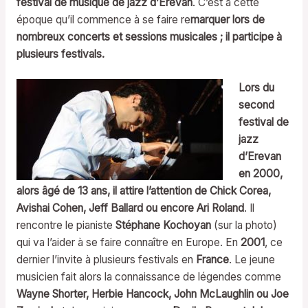
festival de musique de jazz d’Erevan
. C’est à cette
époque qu’il commence à se faire re
marquer lors de
nombreux concerts et sessions musicales ; il participe à
plusieurs festivals.
Lors du
second
festival de
jazz
d’Erevan
en 2000,
alors âgé de 13 ans, il attire l’attention de Chick Corea,
Avishai Cohen, Jeff Ballard ou encore Ari Roland
. Il
rencontre le pianiste
Stéphane Kochoyan
(sur la photo)
qui va l’aider à se faire connaître en Europe. En
2001
, ce
dernier l’invite à plusieurs festivals en
France
. Le jeune
musicien fait alors la connaissance de légendes comme
Wayne Shorter, Herbie Hancock, John McLaughlin ou Joe