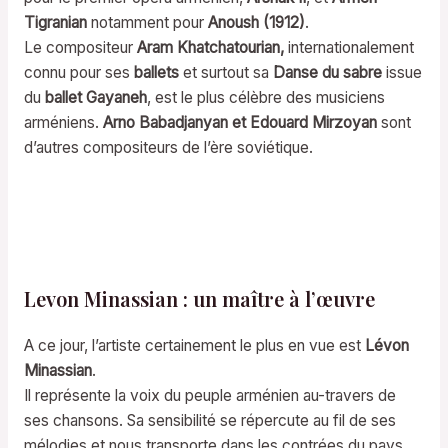
Tigranian
notamment pour
Anoush (1912)
.
Le compositeur
Aram Khatchatourian,
internationalement
connu pour ses
ballets
et surtout sa
Danse du sabre
issue
du
ballet Gayaneh
, est le plus célèbre des musiciens
arméniens.
Arno Babadjanyan et Edouard Mirzoyan
sont
d’autres compositeurs de l’ère soviétique.
Levon Minassian : un maître à l’œuvre
A ce jour, l’artiste certainement le plus en vue est
Lévon
Minassian
.
Il représente la voix du peuple arménien au-travers de
ses chansons. Sa sensibilité se répercute au fil de ses
mélodies et nous transporte dans les contrées du pays.