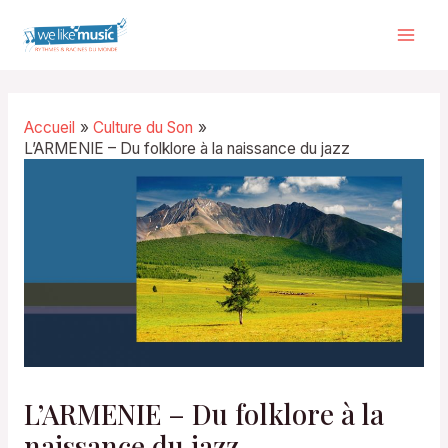
Aller
au
Mai
contenu
Men
Accueil
Culture du Son
L’ARMENIE – Du folklore à la naissance du jazz
L’ARMENIE – Du folklore à la
naissance du jazz