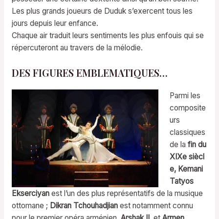
Les plus grands joueurs de Duduk s’exercent tous les
jours depuis leur enfance.
Chaque air traduit leurs sentiments les plus enfouis qui se
répercuteront au travers de la mélodie.
DES FIGURES EMBLEMATIQUES…
Parmi les
composite
urs
classiques
de la
fin du
XIXe siècl
e,
Kemani
Tatyos
Ekserciyan
est l’un des plus représentatifs de la musique
ottomane ;
Dikran Tchouhadjian
est notamment connu
pour le premier opéra arménien,
Arshak II
, et
Armen