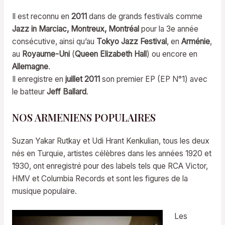
Il est reconnu en
2011
dans de grands festivals comme
Jazz in Marciac, Montreux, Montréal
pour la 3e année
consécutive, ainsi qu’au
Tokyo Jazz Festival
, en
Arménie
,
au
Royaume-Uni
(
Queen Elizabeth Hall
) ou encore en
Allemagne
.
Il enregistre en
juillet 2011
son premier EP (EP N°1) avec
le batteur
Jeff Ballard
.
NOS ARMENIENS POPULAIRES
Suzan Yakar Rutkay et Udi Hrant Kenkulian, tous les deux
nés en Turquie, artistes célèbres dans les années 1920 et
1930, ont enregistré pour des labels tels que RCA Victor,
HMV et Columbia Records et sont les figures de la
musique populaire.
Les