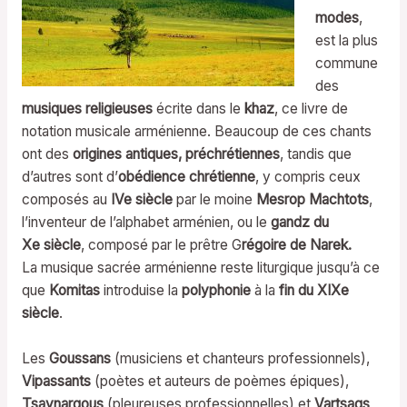
modes
,
est la plus
commune
des
musiques religieuses
écrite dans le
khaz
, ce livre de
notation musicale arménienne. Beaucoup de ces chants
ont des
origines antiques, préchrétiennes
, tandis que
d’autres sont d’
obédience chrétienne
, y compris ceux
composés au
IVe siècle
par le moine
Mesrop Machtots
,
l’inventeur de l’alphabet arménien, ou le
gandz du
Xe siècle
, composé par le prêtre G
régoire de Narek.
La musique sacrée arménienne reste liturgique jusqu’à ce
que
Komitas
introduise la
polyphonie
à la
fin du XIXe
siècle
.
Les
Goussans
(musiciens et chanteurs professionnels),
Vipassants
(poètes et auteurs de poèmes épiques),
Tsaynargous
(pleureuses professionnelles) et
Vartsags