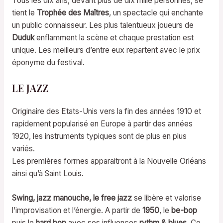
Tous les dix ans, devant plus de dix mille personnes, se
tient le
Trophée des Maîtres
, un spectacle qui enchante
un public connaisseur. Les plus talentueux joueurs de
Duduk
enflamment la scène et chaque prestation est
unique. Les meilleurs d’entre eux repartent avec le prix
éponyme du festival.
LE JAZZ
Originaire des Etats-Unis vers la fin des années 1910 et
rapidement popularisé en Europe à partir des années
1920, les instruments typiques sont de plus en plus
variés.
Les premières formes apparaitront à la Nouvelle Orléans
ainsi qu’à Saint Louis.
Swing, jazz manouche, le free jazz
se libère et valorise
l’improvisation et l’énergie. A partir de
1950
, le
be-bop
puis le
hard bop
avec ses influences
rythm & blues
. Ce